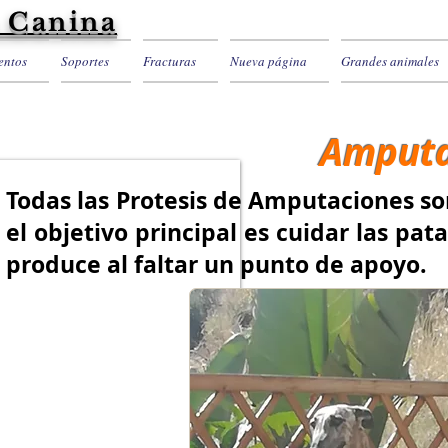
 Canina
entos
Soportes
Fracturas
Nueva página
Grandes animales
Amputa
Todas las Protesis de Amputaciones so
el objetivo principal es cuidar las pa
produce al faltar un punto de apoyo.