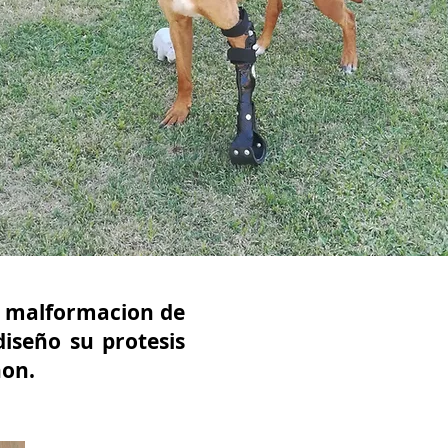
y malformacion de
diseño su protesis
ñon.