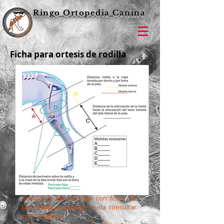
Ringo Ortopedia Canina
Ficha para ortesis de rodilla
Acomañar las medidas con fotos de
las mismas. cualquier duda consultar
con nosotros.